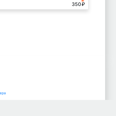
★
350
₽
ера