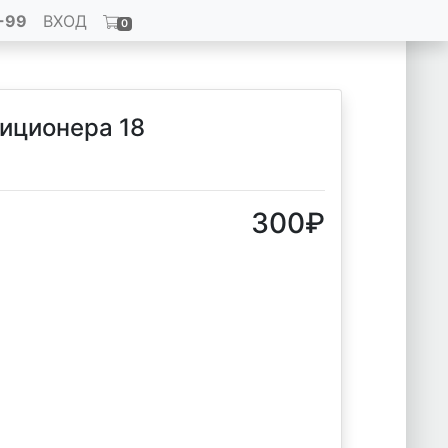
-99
ВХОД
0
иционера 18
300
₽