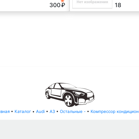
★
300
₽
18
авная
•
Каталог
•
Audi
•
A3
•
Остальные -
•
Компрессор кондицион
© АвторазборНН 2022