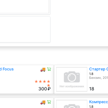
d Focus
🚚
Стартер C
1.8
Бензин, 201
★★★★
★
300
₽
18
🚚
Компресс
1.8