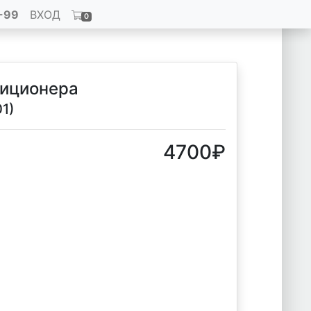
-99
ВХОД
0
диционера
01)
4700
₽