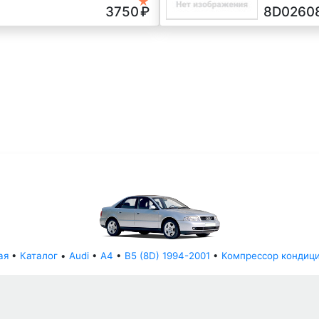
★
3750
₽
8D0260
ая
•
Каталог
•
Audi
•
A4
•
B5 (8D) 1994-2001
•
Компрессор кондиц
© АвторазборНН 2022