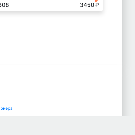
★
808
3450
₽
ионера