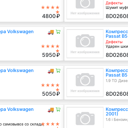
Дефекты
★★★★
Шумит муфт
★
1.9 TD Дизе
4800
₽
8D0260
ра Volkswagen
🚚
Компресс
Passat B5
Дефекты
★★★★
Ударен шки
★
1.6 i Бензин
5950
₽
8D0260
ра Volkswagen
🚚
Компресс
Passat B5
1.9 TD Дизе
★★★★
★
5050
₽
8D0260
ра Volkswagen
🚚
Компресс
2001)
1.6 i Бензин
★★★★
о самовывоз со склада,