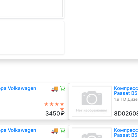
ра Volkswagen
🚚
Компресс
Passat B5
1.9 TD Дизе
★★★★
★
3450
₽
8D0260
ра Volkswagen
🚚
Компресс
Passat B5