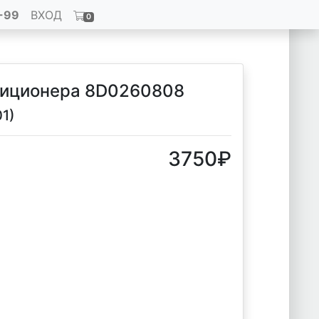
-99
ВХОД
0
диционера 8D0260808
01)
3750
₽