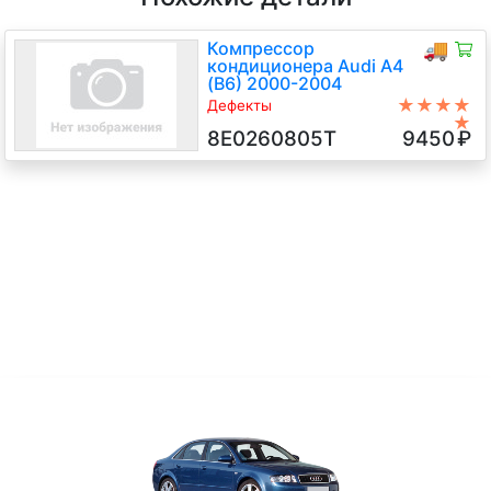
Компрессор
🚚
кондиционера Audi A4
(B6) 2000-2004
★★★★
Дефекты
★
Дефект разъёма
8E0260805T
9450
₽
AWX 1.9 Дизель TDI, 5-ст.мех.,
Универсал, серый, 2003 г.в.