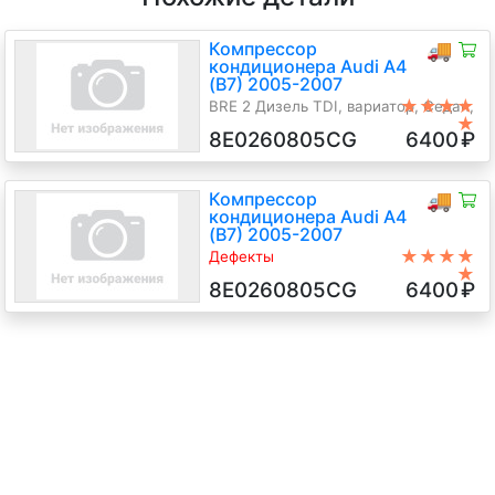
Компрессор
🚚
кондиционера Audi A4
(B7) 2005-2007
★★★★
BRE 2 Дизель TDI, вариатор, Седан,
★
серебристый, 2006 г.в.
8E0260805CG
6400
₽
Компрессор
🚚
кондиционера Audi A4
(B7) 2005-2007
★★★★
Дефекты
★
Denso, нет шкива без права на
8E0260805CG
6400
₽
возврат
BRD 2 Дизель TDI, 6-ст.мех.,
Универсал, черный, 2007 г.в.