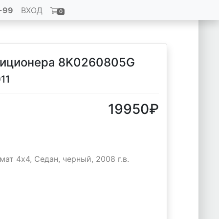
-99
ВХОД
0
диционера 8K0260805G
11
19950
₽
мат 4х4, Седан, черный, 2008 г.в.