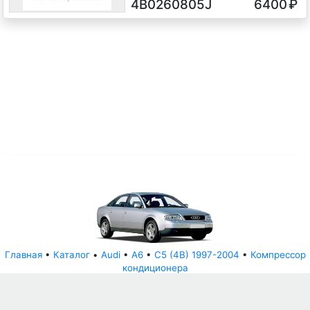
4B0260805J
6400
₽
2.5 TD Дизель, 2003
Главная
•
Каталог
•
Audi
•
A6
•
C5 (4B) 1997-2004
•
Компрессор
кондиционера
© АвторазборНН 2022