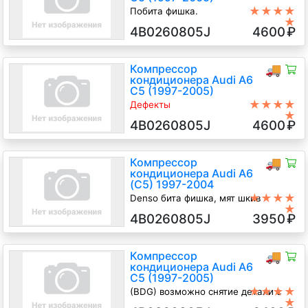
★★★★
Побита фишка.
★
2.5 TD Дизель, 2002
4B0260805J
4600
₽
Компрессор
🚚
кондиционера Audi A6
C5 (1997-2005)
★★★★
Дефекты
★
Побита фишка. примят шкив,
4B0260805J
4600
₽
наличие дефекта
2.5 TD Дизель, 2003
Компрессор
🚚
кондиционера Audi A6
(C5) 1997-2004
★★★★
Denso бита фишка, мят шкив
★
BDG 2.5 Дизель TDI, автомат,
4B0260805J
3950
₽
Универсал, синий, 2003 г.в.
Компрессор
🚚
кондиционера Audi A6
C5 (1997-2005)
★★★★
(BDG) возможно снятие детали с
★
узла