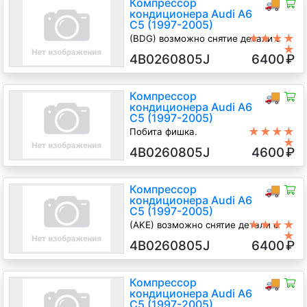
Компрессор
🚚
кондиционера Audi A6
C5 (1997-2005)
★★★★
(BDG) возможно снятие детали с
★
узла
4B0260805J
6400
₽
2.5 TD Дизель, 2003
Компрессор
🚚
кондиционера Audi A6
C5 (1997-2005)
★★★★
Побита фишка.
★
2.5 TD Дизель, 2004
4B0260805J
4600
₽
Компрессор
🚚
кондиционера Audi A6
C5 (1997-2005)
★★★★
(AKE) возможно снятие детали с
★
узла
4B0260805J
6400
₽
2.5 TD Дизель, 2002
Компрессор
🚚
кондиционера Audi A6
C5 (1997-2005)