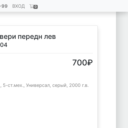
-99
ВХОД
0
двери передн лев
004
700
₽
5-ст.мех., Универсал, серый, 2000 г.в.