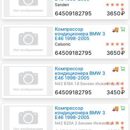
★★★★
Sanden
★
N42 B18A 1.8 Бензин Инжектор, 5-
64509182795
3650
₽
ст.мех., Седан, синий, 2003 г.в.
Компрессор
🚚
кондиционера BMW 3
E46 1998-2005
★★★★
Calsonic
★
N42 B20A 2 Бензин Инжектор, 5-
64509182795
3650
₽
ст.мех., Хэтчбэк 3 дв., черный, 2003
г.в.
Компрессор
🚚
кондиционера BMW 3
E46 1998-2005
★★★★
N42 B18A 1.8 Бензин Инжектор, 5-
★
ст.мех., Хэтчбэк 3 дв., желтый, 2001
64509182795
3450
₽
г.в.
Компрессор
🚚
кондиционера BMW 3
E46 1998-2005
★★★★
N42 B20A 2 Бензин Инжектор, 5-
★
ст.мех., Кабрио, черный, 2003 г.в.