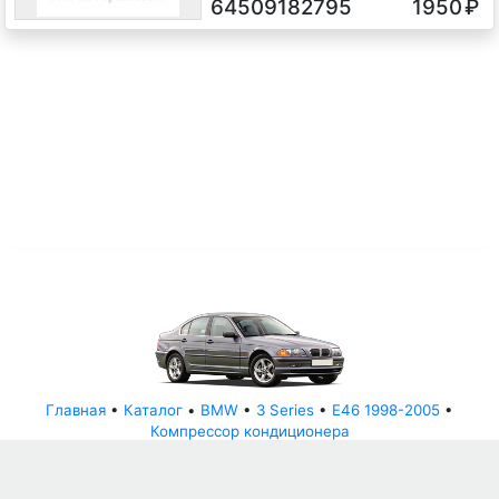
64509182795
1950
₽
Главная
•
Каталог
•
BMW
•
3 Series
•
E46 1998-2005
•
Компрессор кондиционера
© АвторазборНН 2022