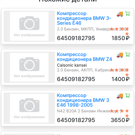
Компрессор
🚚
кондиционера BMW 3-
Series E46
★★★★
2.0 Бензин, МКПП, Универсал, 2002
★
г.в.
64509182795
1850
₽
Компрессор
🚚
кондиционера BMW Z4
Calsonic kansei
★★★★
2.0 Бензин, АКПП, Кабриолет, 2006
★
г.в.
64509182795
1400
₽
Компрессор
🚚
кондиционера BMW 3
E46 1998-2005
★★★★
N42 B20A 2 Бензин Инжектор, 5-
★
ст.мех., Седан, серый, 2002 г.в.
64509182795
3650
₽