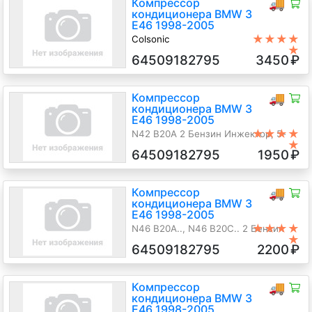
Компрессор
🚚
кондиционера BMW 3
E46 1998-2005
★★★★
Colsonic
★
N46 B18A 1.8 Бензин Инжектор, 5-
64509182795
3450
₽
ст.мех., Седан, серый, 2004 г.в.
Компрессор
🚚
кондиционера BMW 3
E46 1998-2005
★★★★
N42 B20A 2 Бензин Инжектор, 5-
★
ст.мех., Купе, синий, 2003 г.в.
64509182795
1950
₽
Компрессор
🚚
кондиционера BMW 3
E46 1998-2005
★★★★
N46 B20A.., N46 B20C.. 2 Бензин
★
Инжектор, автомат, Седан, темно-
64509182795
2200
₽
синий, 2005 г.в.
Компрессор
🚚
кондиционера BMW 3
E46 1998-2005