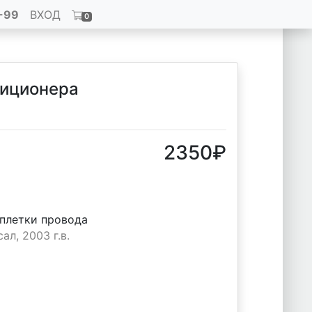
-99
ВХОД
0
диционера
2350
₽
плетки провода
ал, 2003 г.в.