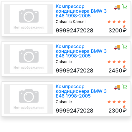
Компрессор
🚚
кондиционера BMW 3
E46 1998-2005
★★★★
Calsonic Kansei
★
N42 B20A 2 Бензин Инжектор,
99992472028
3200
₽
автомат, Универсал, серебристый,
2001 г.в.
Компрессор
🚚
кондиционера BMW 3
E46 1998-2005
★★★★
Calsonic
★
N46 B20A.., N46 B20C.. 2 Бензин
99992472028
2450
₽
Инжектор, 5-ст.мех., Седан,
зеленый, 2004 г.в.
Компрессор
🚚
кондиционера BMW 3
E46 1998-2005
★★★★
Calsonic
★
N42 B18A 1.8 Бензин Инжектор, 5-
99992472028
2300
₽
ст.мех., Универсал, черный, 2002
г.в.