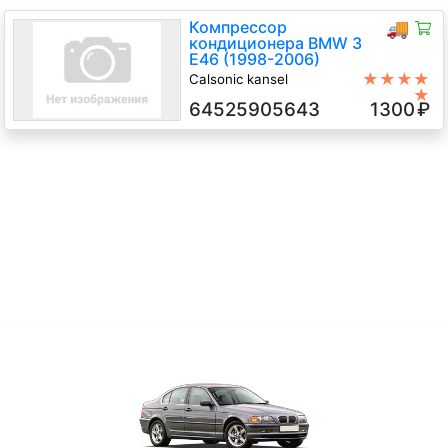
Компрессор
🚚
кондиционера BMW 3
E46 (1998-2006)
★★★★
Calsonic kansel
★
2.0 TD Дизель, 2003
64525905643
1300
₽