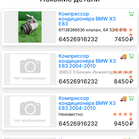
Компрессор
кондиционера BMW X3
E83
★★★★
61138366636 клапан, 64 52 6 916
★
232
64526916232
7450
₽
M54 256S5 (2.5)
Компрессор
🚚
кондиционера BMW X3
E83 2004-2010
★★★★
306S3 3 Бензин Инжектор, автомат
★
4х4, Джип (5-дверный),
64526916232
8450
₽
серебристый, 2004 г.в.
Компрессор
🚚
кондиционера BMW X3
E83 2004-2010
★★★★
Неизвестно
★
306S3 3 Бензин Инжектор, автомат
64526916232
9450
₽
4х4, Джип (5-дверный), черный,
2006 г.в.