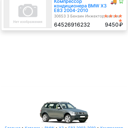
Компрессор
🚚
кондиционера BMW X3
E83 2004-2010
★★★★
306S3 3 Бензин Инжектор, автомат
★
4х4, Джип (5-дверный), черный,
64526916232
9450
₽
2004 г.в.