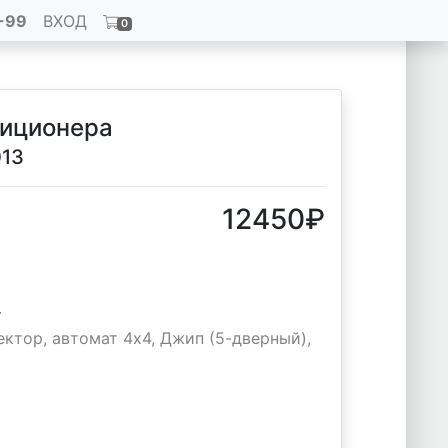
-99
ВХОД
0
диционера
013
12450
₽
т
ктор, автомат 4х4, Джип (5-дверный),