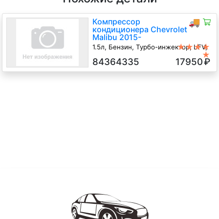
Компрессор
🚚
кондиционера Chevrolet
Malibu 2015-
★★★★
1.5л, Бензин, Турбо-инжектор, LFV,
★
84364335, Седан, не известен
84364335
17950
₽
LFV 1.5 Бензин Турбо-инжектор,
Седан, 2018 г.в.