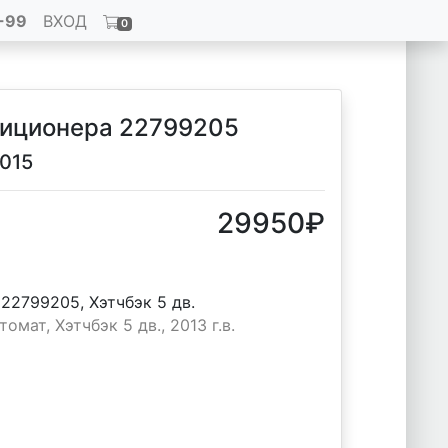
-99
ВХОД
0
диционера 22799205
2015
29950
₽
, 22799205, Хэтчбэк 5 дв.
омат, Хэтчбэк 5 дв., 2013 г.в.