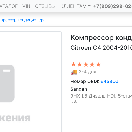
АТАЛОГ
VIN
ОТЗЫВЫ
КЛИЕНТАМ
+7(909)299-02
прессор кондиционера
Компрессор кон
Citroen C4 2004-201
★★★★★
🚚
2-4 дня
Номер OEM:
6453QJ
Sanden
9HX 1.6 Дизель HDI, 5-ст.
г.в.