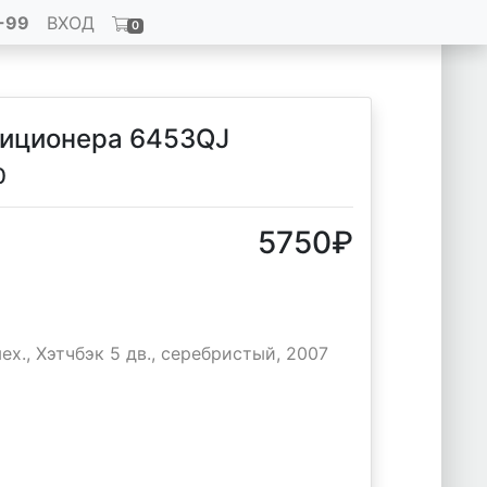
-99
ВХОД
0
диционера 6453QJ
0
5750
₽
мех., Хэтчбэк 5 дв., серебристый, 2007