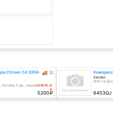
а Citroen C4 2004-
🚚
Компресс
Sanden
9HX 1.6 Дизе
★★★★
 Хэтчбэк 5 дв., серый, 2006 г.в.
★
5200
₽
6453QJ