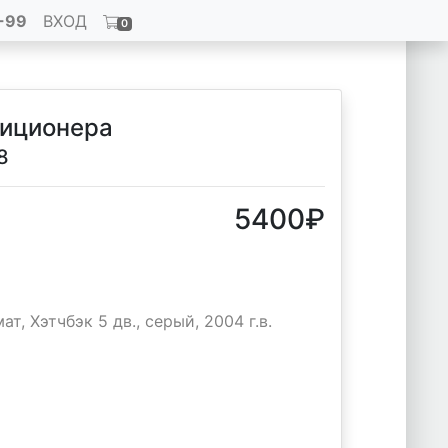
-99
ВХОД
0
диционера
8
5400
₽
т, Хэтчбэк 5 дв., серый, 2004 г.в.