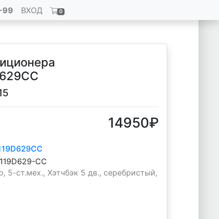
-99
ВХОД
0
диционера
D629CC
15
14950
₽
119D629CC
6119D629-CC
 5-ст.мех., Хэтчбэк 5 дв., серебристый,