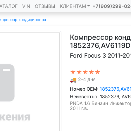
АТАЛОГ
VIN
ОТЗЫВЫ
КЛИЕНТАМ
+7(909)299-02
мпрессор кондиционера
Компрессор кон
1852376,AV6119
Ford Focus 3 2011-20
★★★★★
🚚
2-4 дня
Номер OEM:
1852376,AV6
Неизвестно, 1852376, AV
PNDA 1.6 Бензин Инжектор,
2011 г.в.