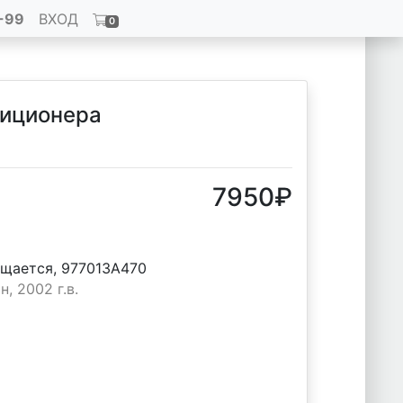
-99
ВХОД
0
диционера
7950
₽
ащается, 977013A470
, 2002 г.в.