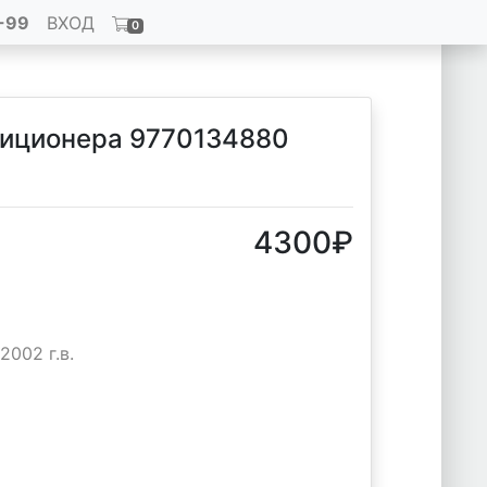
-99
ВХОД
0
диционера 9770134880
4300
₽
2002 г.в.