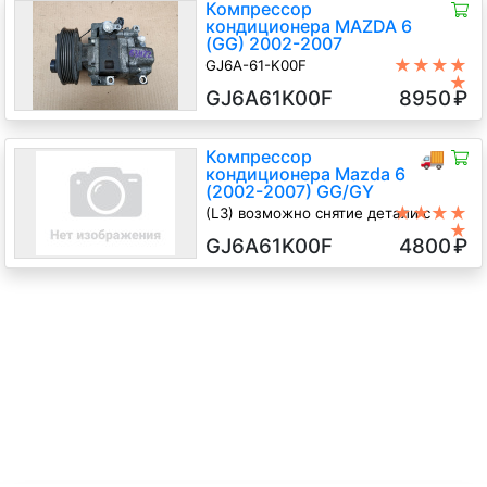
Компрессор
кондиционера MAZDA 6
(GG) 2002-2007
★★★★
GJ6A-61-K00F
★
2.0 LF, 2007 г.в.
GJ6A61K00F
8950
₽
Компрессор
🚚
кондиционера Mazda 6
(2002-2007) GG/GY
★★★★
(L3) возможно снятие детали с
★
узла, GJ6A-61-K00F
GJ6A61K00F
4800
₽
2.3 i Бензин, 2003