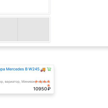
ра Mercedes B W245
🚚
★★★★
р, вариатор, Минивэн, черный,
★
10950
₽