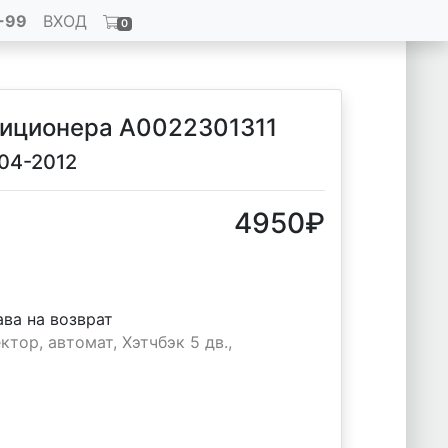
-99
ВХОД
0
иционера A0022301311
04-2012
4950
₽
ава на возврат
тор, автомат, Хэтчбэк 5 дв.,