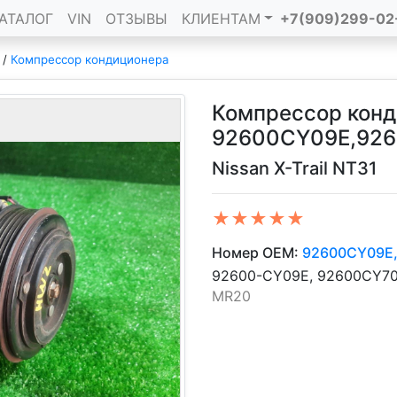
АТАЛОГ
VIN
ОТЗЫВЫ
КЛИЕНТАМ
+7(909)299-02
/
Компрессор кондиционера
Компрессор кон
92600CY09E,92
Nissan X-Trail NT31
★★★★★
Номер OEM:
92600CY09E
92600-CY09E, 92600CY70
MR20