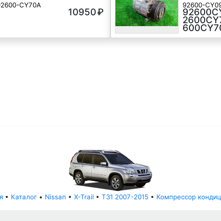
92600-CY70A
92600-CY09
10950
₽
92600C
★★★★
MR20
2600CY
★
600CY7
я
•
Каталог
•
Nissan
•
X-Trail
•
T31 2007-2015
•
Компрессор конди
© АвторазборНН 2022