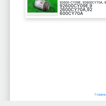
92600-CY09E, 92600CY70A, 
92600CY09E,9
MR20
2600CY70A,92
600CY70A
Главна