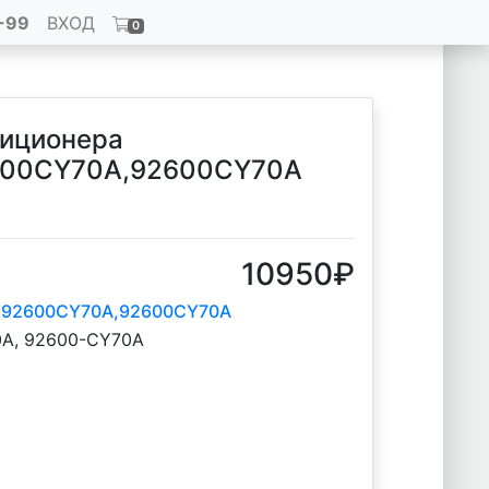
-99
ВХОД
0
диционера
600CY70A,92600CY70A
10950
₽
,92600CY70A,92600CY70A
A, 92600-CY70A