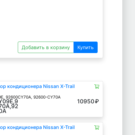
Добавить в корзину
Купить
р кондиционера Nissan X-Trail
E, 92600CY70A, 92600-CY70A
Y09E,9
10950
₽
★★★★
70A,92
★
0A
р кондиционера Nissan X-Trail