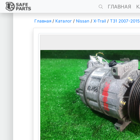
ГЛАВНАЯ
К
Главная
/
Каталог
/
Nissan
/
X-Trail
/
T31 2007-2015