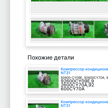
Похожие детали
Компрессор кондиционер
NT31
92600-CY09E, 92600CY70A, 
92600CY09E,9
MR20
2600CY70A,92
600CY70A
Компрессор кондиционер
NT31