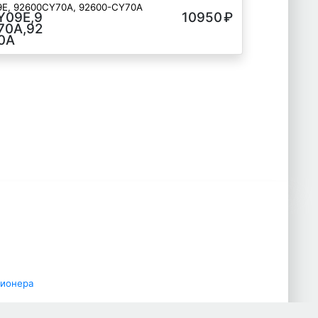
E, 92600CY70A, 92600-CY70A
Y09E,9
10950
₽
★★★★
70A,92
★
0A
ционера