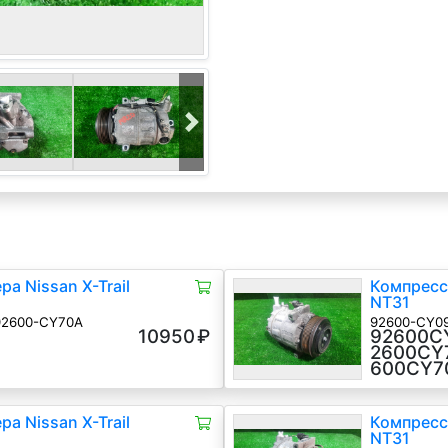
а Nissan X-Trail
Компрессо
NT31
92600-CY70A
92600-CY09
10950
₽
92600C
★★★★
MR20
2600CY
★
600CY7
а Nissan X-Trail
Компрессо
NT31