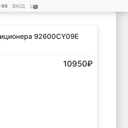
-99
ВХОД
0
диционера 92600CY09E
10950
₽