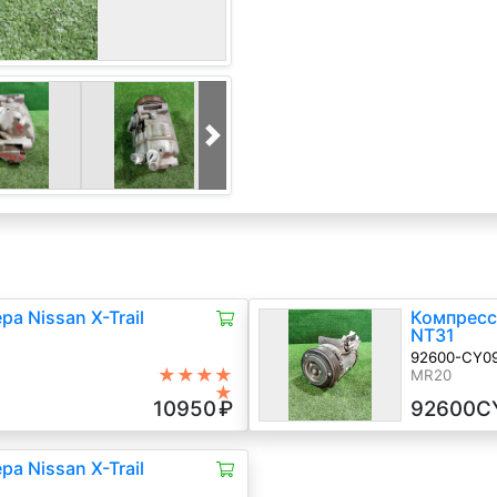
а Nissan X-Trail
Компрессо
NT31
92600-CY0
★★★★
MR20
★
10950
₽
92600C
а Nissan X-Trail