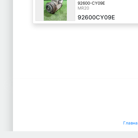
92600-CY09E
MR20
92600CY09E
Главна