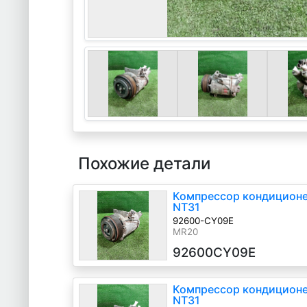
Похожие детали
Компрессор кондиционер
NT31
92600-CY09E
MR20
92600CY09E
Компрессор кондиционер
NT31