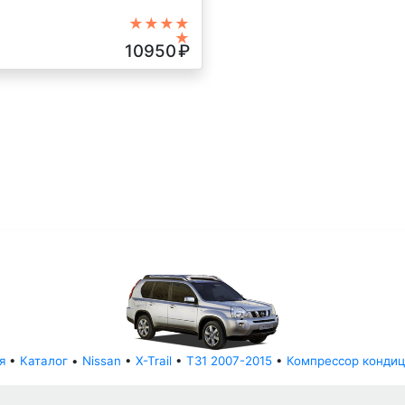
★★★★
★
10950
₽
я
•
Каталог
•
Nissan
•
X-Trail
•
T31 2007-2015
•
Компрессор конди
© АвторазборНН 2022