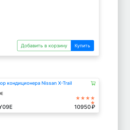
Добавить в корзину
Купить
р кондиционера Nissan X-Trail
9E
★★★★
★
Y09E
10950
₽