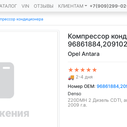
АТАЛОГ
VIN
ОТЗЫВЫ
КЛИЕНТАМ
+7(909)299-02
прессор кондиционера
Компрессор кон
96861884,20910
Opel Antara
★★★★★
🚚
2-4 дня
Номер OEM:
96861884,20
Denso
Z20DMH 2 Дизель CDTI, а
2009 г.в.