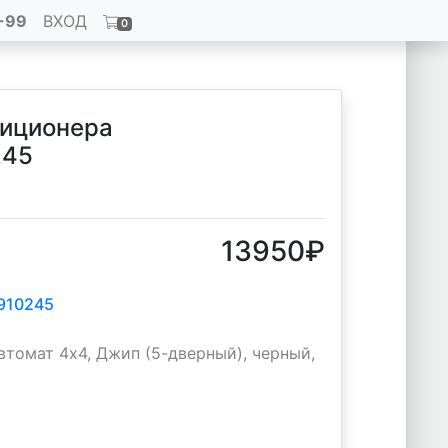
-99
ВХОД
0
диционера
245
13950
₽
910245
втомат 4х4, Джип (5-дверный), черный,