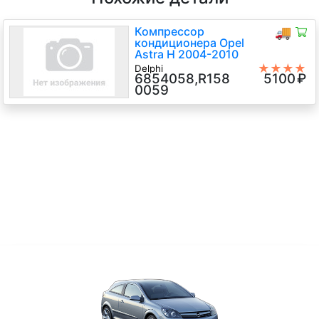
Компрессор
🚚
кондиционера Opel
Astra H 2004-2010
★★★★
Delphi
6854058,R158
5100
₽
★
Z14XEP 1.4 Бензин Инжектор, 5-
0059
ст.мех., Хэтчбэк 3 дв., серый, 2005
г.в.