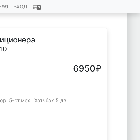
-99
ВХОД
0
диционера
010
6950
₽
р, 5-ст.мех., Хэтчбэк 5 дв.,