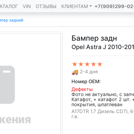
АТАЛОГ
VIN
ОТЗЫВЫ
КЛИЕНТАМ
+7(909)299-02
пер задний
Бампер задн
Opel Astra J 2010-20
★★★★★
🚚
2-4 дня
Номер OEM:
Дефекты
Фото не актуально, с зап
Катафот, + катафот 2 шт.
покрытия, шпатлеван
A17DTR 1.7 Дизель CDTI, 6
г.в.