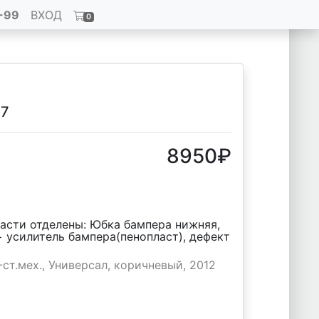
-99
ВХОД
0
17
8950
₽
части отделены: Юбка бампера нижняя,
 + усилитель бампера(пенопласт), дефект
-ст.мех., Универсал, коричневый, 2012