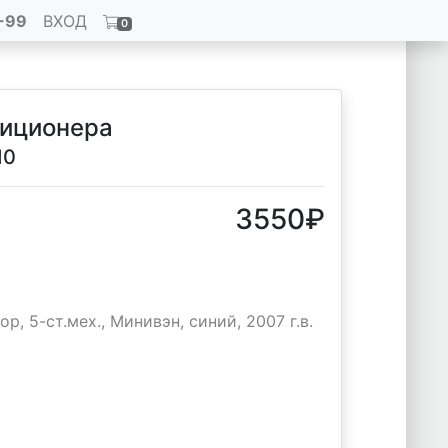
-99
ВХОД
0
диционера
10
3550
₽
р, 5-ст.мех., Минивэн, синий, 2007 г.в.