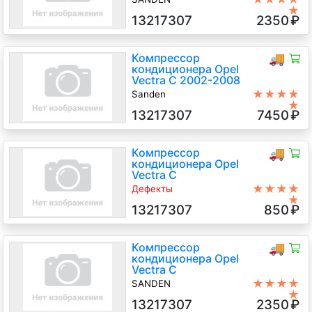
★
1.8 Бензин, АКПП, Хетчбэк 5дв.,
13217307
2350
₽
2008 г.в.
Компрессор
🚚
кондиционера Opel
Vectra C 2002-2008
★★★★
Sanden
★
Z18XER 1.8 Бензин Инжектор, 5-
13217307
7450
₽
ст.мех., Хэтчбэк 5 дв., серебристый,
2007 г.в.
Компрессор
🚚
кондиционера Opel
Vectra C
★★★★
Дефекты
★
SANDEN, закусывает муфту,
13217307
850
₽
погнута
1.8 Бензин, АКПП, Хетчбэк 5дв.,
2008 г.в.
Компрессор
🚚
кондиционера Opel
Vectra C
★★★★
SANDEN
★
1.8 Бензин, АКПП, Хетчбэк 5дв.,
13217307
2350
₽
2007 г.в.