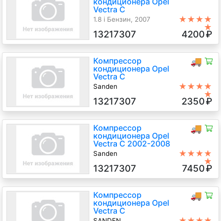
кондиционера Opel
Vectra C
★★★★
1.8 i Бензин, 2007
★
13217307
4200
₽
Компрессор
🚚
кондиционера Opel
Vectra C
★★★★
Sanden
★
1.8 Бензин, АКПП, Универсал, 2006
13217307
2350
₽
г.в.
Компрессор
🚚
кондиционера Opel
Vectra C 2002-2008
★★★★
Sanden
★
Z18XER 1.8 Бензин Инжектор, 5-
13217307
7450
₽
ст.мех., Универсал, синий, 2007 г.в.
Компрессор
🚚
кондиционера Opel
Vectra C
★★★★
SANDEN