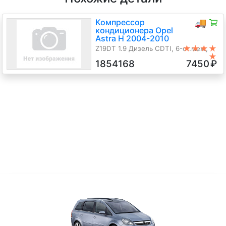
Компрессор
🚚
кондиционера Opel
Astra H 2004-2010
★★★★
Z19DT 1.9 Дизель CDTI, 6-ст.мех.,
★
Хэтчбэк 3 дв., синий, 2008 г.в.
1854168
7450
₽