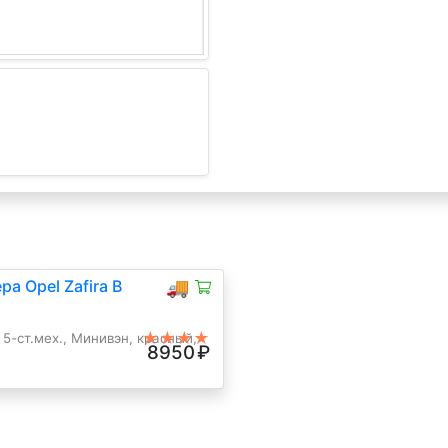
а Opel Zafira B
🚚
★★★★
 5-ст.мех., Минивэн, красный,
8950
₽
★