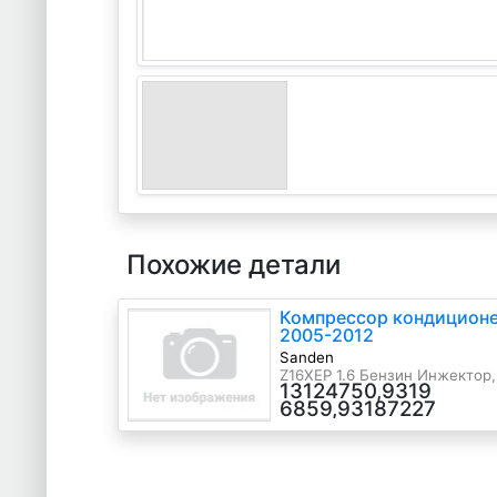
Похожие детали
Компрессор кондиционер
2005-2012
Sanden
Z16XEP 1.6 Бензин Инжектор,
13124750,9319
2006 г.в.
6859,93187227