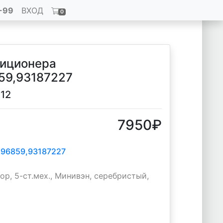
-99
ВХОД
0
диционера
59,93187227
012
7950
₽
196859,93187227
ор, 5-ст.мех., Минивэн, серебристый,