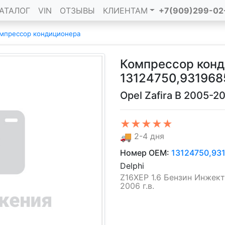
АТАЛОГ
VIN
ОТЗЫВЫ
КЛИЕНТАМ
+7(909)299-02
мпрессор кондиционера
Компрессор кон
13124750,931968
Opel Zafira B 2005-2
★★★★★
🚚
2-4 дня
Номер OEM:
13124750,93
Delphi
Z16XEP 1.6 Бензин Инжект
2006 г.в.