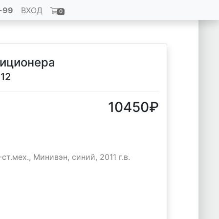
-99
ВХОД
0
диционера
012
10450
₽
ст.мех., Минивэн, синий, 2011 г.в.