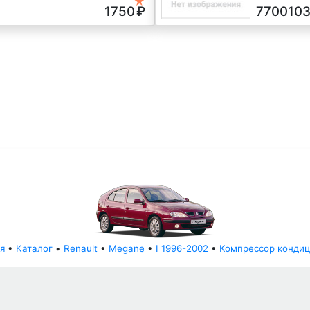
★
1750
₽
770010
я
•
Каталог
•
Renault
•
Megane
•
I 1996-2002
•
Компрессор конди
© АвторазборНН 2022