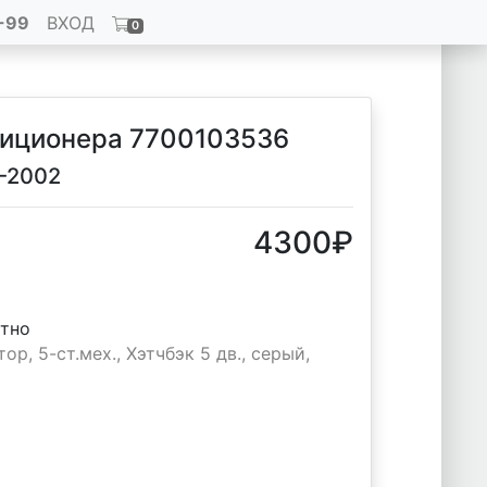
-99
ВХОД
0
диционера 7700103536
6-2002
4300
₽
стно
ор, 5-ст.мех., Хэтчбэк 5 дв., серый,