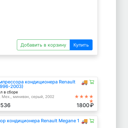
Добавить в корзину
Купить
мпрессора кондиционера Renault
🚚
(1996-2003)
л в сборе
★★★★
н, Мех., минивэн, серый, 2002
★
3536
1800
₽
ор кондиционера Renault Megane 1
🚚