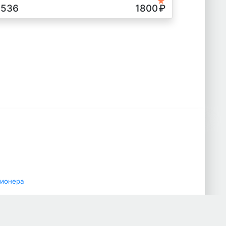
★
3536
1800
₽
ционера