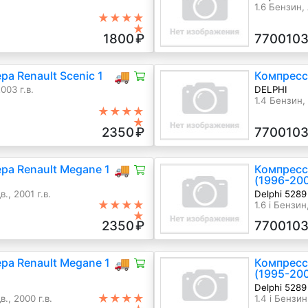
1.6 Бензин,
★★★★
★
1800
₽
770010
а Renault Scenic 1
🚚
Компресс
003 г.в.
DELPHI
1.4 Бензин,
★★★★
★
2350
₽
770010
а Renault Megane 1
🚚
Компрессо
(1996-20
., 2001 г.в.
Delphi 5289
★★★★
1.6 i Бензин
★
2350
₽
770010
а Renault Megane 1
🚚
Компресс
(1995-20
Delphi 5289
★★★★
., 2000 г.в.
1.4 i Бензин