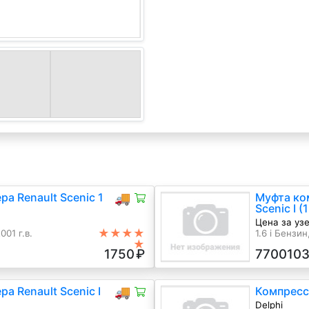
а Renault Scenic 1
🚚
Муфта ко
Scenic I 
Цена за узе
★★★★
01 г.в.
1.6 i Бензи
★
1750
₽
770010
а Renault Scenic I
🚚
Компресс
Delphi