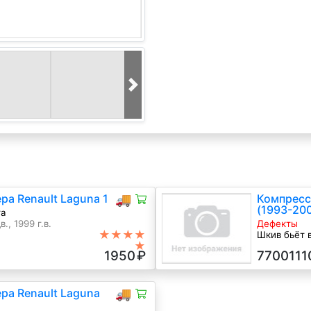
а Renault Laguna 1
🚚
Компресс
(1993-20
та
., 1999 г.в.
Дефекты
★★★★
Шкив бьёт в
★
дефекта
1950
₽
7700111
1.6 i Бензин
ра Renault Laguna
🚚