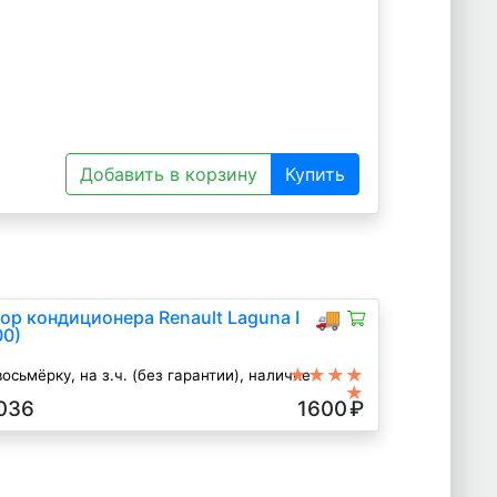
Добавить в корзину
Купить
ор кондиционера Renault Laguna I
🚚
00)
★★★★
осьмёрку, на з.ч. (без гарантии), наличие
★
036
1600
₽
, 1998