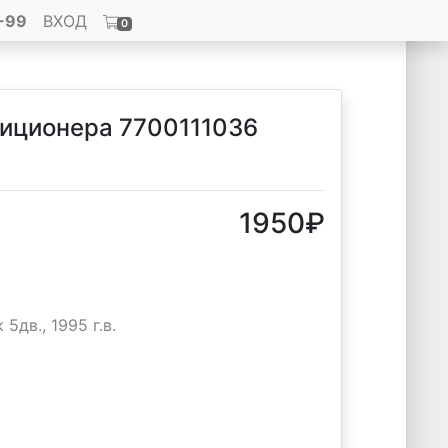
-99
ВХОД
0
иционера 7700111036
1950
₽
5дв., 1995 г.в.