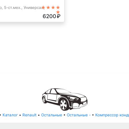
★★★★
, 5-ст.мех., Универсал,
★
6200
₽
•
Каталог
•
Renault
•
Остальные
•
Остальные -
•
Компрессор конд
© АвторазборНН 2022