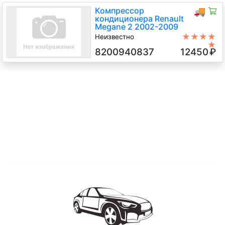
Компрессор
🚚
кондиционера Renault
Megane 2 2002-2009
★★★★
Неизвестно
★
K4M 812 1.6 Бензин Инжектор, 5-
8200940837
12450
₽
ст.мех., Седан, черный, 2007 г.в.