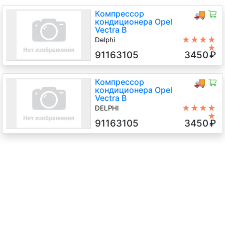
Компрессор
🚚
кондиционера Opel
Vectra B
★★★★
Delphi
★
1.6 Бензин, АКПП, Седан, 2001 г.в.
91163105
3450
₽
Компрессор
🚚
кондиционера Opel
Vectra B
★★★★
DELPHI
★
2.2 Дизель, АКПП, Седан, 2001 г.в.
91163105
3450
₽