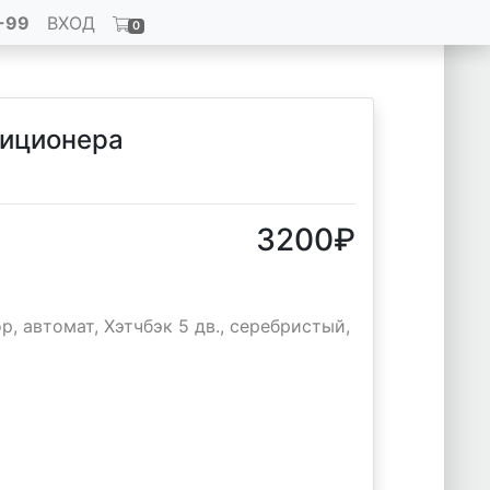
-99
ВХОД
0
диционера
3200
₽
р, автомат, Хэтчбэк 5 дв., серебристый,