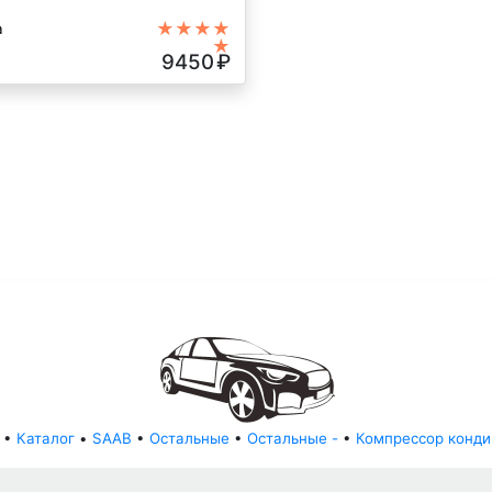
★★★★
а
★
ктор, автомат, Седан, черный,
9450
₽
•
Каталог
•
SAAB
•
Остальные
•
Остальные -
•
Компрессор конд
© АвторазборНН 2022