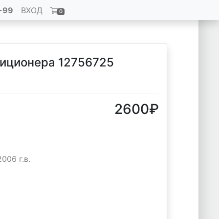
-99
ВХОД
0
иционера 12756725
2600
₽
006 г.в.