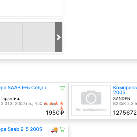
ра SAAB 9-5 Седан
Компресс
2005
 гарантии.
SANDEN
★★★★
.3TS, 2000 г.в., 450 тыс.км.
B235R 2.3 Б
★
2003 г.в.
1950
₽
1275672
ра Saab 9-5 2005-
🚚