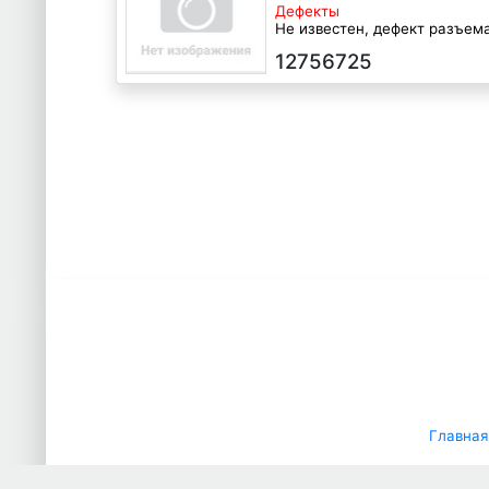
Дефекты
Не известен, дефект разъем
B235E 2.3 Бензин Турбо-инже
12756725
2006 г.в.
Главная