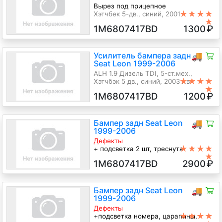
Вырез под прицепное
★★★★
Хэтчбек 5-дв., синий, 2001
★
1M6807417BD
1300
₽
Усилитель бампера задн
🚚
Seat Leon 1999-2006
ALH 1.9 Дизель TDI, 5-ст.мех.,
★★★★
Хэтчбэк 5 дв., синий, 2003 г.в.
★
1M6807417BD
1200
₽
Бампер задн Seat Leon
🚚
1999-2006
Дефекты
★★★★
+ подсветка 2 шт, треснута
★
накладка, царапины
1M6807417BD
2900
₽
APP 1.8 Бензин Турбо-инжектор, 6-
ст.мех., Хэтчбэк 5 дв., желтый, 2000
г.в.
Бампер задн Seat Leon
🚚
1999-2006
Дефекты
★★★★
+подсветка номера, царапины,