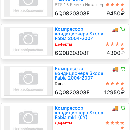
★★★★
BTS 1.6 Бензин Инжектор, 5-
★
ст.мех., Хэтчбэк 5 дв., серый, 2009
6Q0820808F
9450
₽
г.в.
Компрессор
🚚
кондиционера Skoda
Fabia 2004-2007
★★★★
Дефекты
★
Скол шкива
6Q0820808F
4300
₽
AMF 1.4 Дизель TDI, 5-ст.мех.,
Универсал, синий, 2006 г.в.
Компрессор
🚚
кондиционера Skoda
Fabia 2004-2007
★★★★
Denso
★
BBZ 1.4 Бензин Инжектор, 5-
6Q0820808F
12950
₽
ст.мех., Универсал, серый, 2005 г.в.
Компрессор
🚚
кондиционера Skoda
Fabia mk1 (6Y)
★★★★
Дефекты
★
Дефект фишки