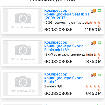
Компрессор
🚚
кондиционера Seat Ibiza
(2008-2017)
★★★★
(CGG) возможно снятие детали с
★
узла
6Q0820808F
11950
₽
1.4 i Бензин, 2011
Компрессор
🚚
кондиционера Skoda
Fabia mk1 (6Y)
★★★★
(BKY) возможно снятие детали с
★
узла
6Q0820808F
3750
₽
1.4 i Бензин, 2005
Компрессор
🚚
кондиционера Skoda
Fabia 1
★★★★
Sanden П/В
★
1.4 Бензин, АКПП, Универсал, 2005
6Q0820808F
6450
₽
г.в.