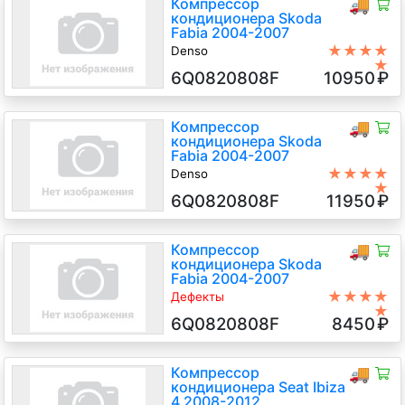
Компрессор
🚚
кондиционера Skoda
Fabia 2004-2007
★★★★
Denso
★
BLT 1.9 Дизель TDI, 6-ст.мех.,
6Q0820808F
10950
₽
Хэтчбэк 5 дв., серебристый, 2006
г.в.
Компрессор
🚚
кондиционера Skoda
Fabia 2004-2007
★★★★
Denso
★
BUD 1.4 Бензин Инжектор, 5-
6Q0820808F
11950
₽
ст.мех., Универсал, серебристый,
2007 г.в.
Компрессор
🚚
кондиционера Skoda
Fabia 2004-2007
★★★★
Дефекты
★
Сколы шкива
6Q0820808F
8450
₽
BNM 1.4 Дизель TDI, 5-ст.мех.,
Хэтчбэк 5 дв., черный, 2006 г.в.
Компрессор
🚚
кондиционера Seat Ibiza
4 2008-2012