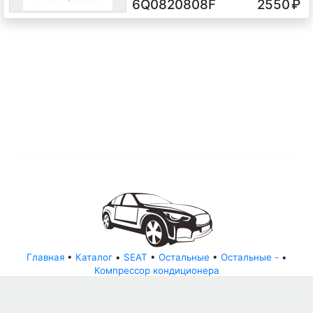
6Q0820808F
2550
₽
1.4 i Бензин, 2004
Главная
•
Каталог
•
SEAT
•
Остальные
•
Остальные -
•
Компрессор кондиционера
© АвторазборНН 2022