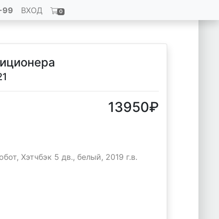
-99
ВХОД
0
диционера
21
13950
₽
от, Хэтчбэк 5 дв., белый, 2019 г.в.