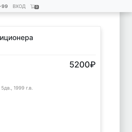
-99
ВХОД
0
диционера
5200
₽
5дв., 1999 г.в.