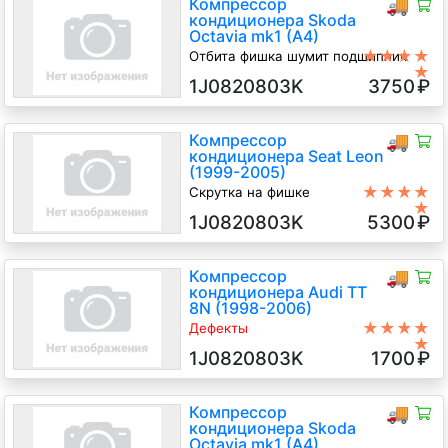
Компрессор
🚚
кондиционера Skoda
Octavia mk1 (A4)
★★★★
Отбита фишка шумит подшипник
★
1.9 TD Дизель, 2004
1J0820803K
3750
₽
Компрессор
🚚
кондиционера Seat Leon
(1999-2005)
★★★★
Скрутка на фишке
★
1.6 i Бензин, 2002
1J0820803K
5300
₽
Компрессор
🚚
кондиционера Audi TT
8N (1998-2006)
★★★★
Дефекты
★
Не создает давление, (продается
1J0820803K
1700
₽
без гарантии только самовывоз),
Англия (правый руль)
1.8 Ti Бензин, 2002
Компрессор
🚚
кондиционера Skoda
Octavia mk1 (A4)