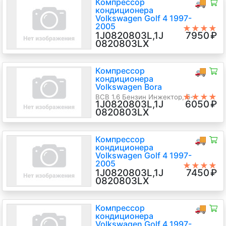
Компрессор
🚚
кондиционера
Volkswagen Golf 4 1997-
2005
★★★★
1J0820803L,1J
7950
₽
★
Sanden
0820803LX
ATD 1.9 Дизель TDI, автомат,
Хэтчбэк 5 дв., черный, 2003 г.в.
Компрессор
🚚
кондиционера
Volkswagen Bora
★★★★
BCB 1.6 Бензин Инжектор, 5-
1J0820803L,1J
6050
₽
★
ст.мех., Седан, серебристый, 2004
0820803LX
г.в.
Компрессор
🚚
кондиционера
Volkswagen Golf 4 1997-
2005
★★★★
1J0820803L,1J
7450
₽
★
Не известен
0820803LX
BCB 1.6 Бензин Инжектор, 5-
ст.мех., Хэтчбэк 5 дв., серебристый,
2004 г.в.
Компрессор
🚚
кондиционера
Volkswagen Golf 4 1997-