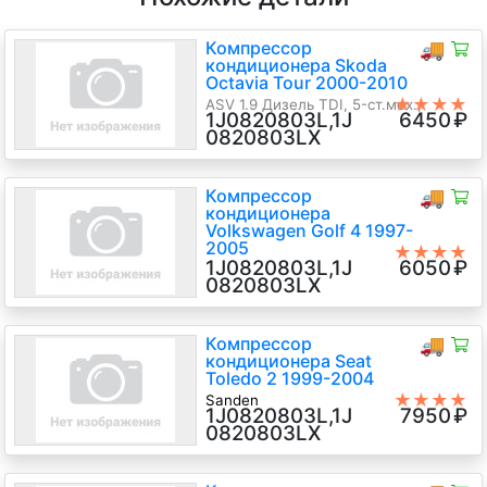
Компрессор
🚚
кондиционера Skoda
Octavia Tour 2000-2010
★★★★
ASV 1.9 Дизель TDI, 5-ст.мех.,
1J0820803L,1J
6450
₽
★
Универсал, серебристый, 2005 г.в.
0820803LX
Компрессор
🚚
кондиционера
Volkswagen Golf 4 1997-
2005
★★★★
1J0820803L,1J
6050
₽
★
ZEXEL
0820803LX
AZJ 2 Бензин Инжектор, 5-ст.мех.,
Хэтчбэк 5 дв., серебристый, 2001
г.в.
Компрессор
🚚
кондиционера Seat
Toledo 2 1999-2004
★★★★
Sanden
1J0820803L,1J
7950
₽
★
APG 1.8 Бензин Инжектор, 5-
0820803LX
ст.мех., Седан, красный, 2004 г.в.