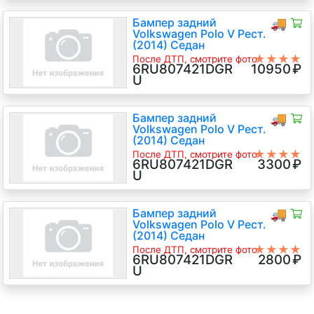
Бампер задний
🚚
Volkswagen Polo V Рест.
(2014) Седан
★★★★
После ДТП, смотрите фото
6RU807421DGR
10950
₽
★
6RU807421D GRU
U
Бампер задний
🚚
Volkswagen Polo V Рест.
(2014) Седан
★★★★
После ДТП, смотрите фото
6RU807421DGR
3300
₽
★
U
Бампер задний
🚚
Volkswagen Polo V Рест.
(2014) Седан
★★★★
После ДТП, смотрите фото
6RU807421DGR
2800
₽
★
6RU807421D GRU
U