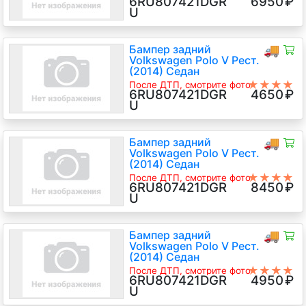
6RU807421DGR
6950
₽
★
6RU807421D GRU
U
Бампер задний
🚚
Volkswagen Polo V Рест.
(2014) Седан
★★★★
После ДТП, смотрите фото
6RU807421DGR
4650
₽
★
6RU807421D GRU
U
Бампер задний
🚚
Volkswagen Polo V Рест.
(2014) Седан
★★★★
После ДТП, смотрите фото
6RU807421DGR
8450
₽
★
6RU807421D GRU
U
Бампер задний
🚚
Volkswagen Polo V Рест.
(2014) Седан
★★★★
После ДТП, смотрите фото
6RU807421DGR
4950
₽
★
U