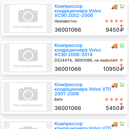
Компрессор
🚚
кондиционера Volvo
XC90 2002-2006
★★★★
Неизвестно
★
D5244T 2.4 Дизель Турбо, автомат
36001066
9450
₽
4х4, Джип (5-дверный), зеленый,
2004 г.в.
Компрессор
🚚
кондиционера Volvo
XC90 2006-2014
★★★★
D5244T4, 36001066, не известен
★
D5244T4 2.4 Дизель Турбо,
36001066
10950
₽
автомат 4х4, Джип (5-дверный),
серый, 2006 г.в.
Компрессор
🚚
кондиционера Volvo V70
2001-2008
★★★★
Behr
★
D5244T 2.4 Дизель Турбо, 5-
36001066
5450
₽
ст.мех., Универсал, черный, 2002
г.в.
Компрессор
🚚
кондиционера Volvo V70