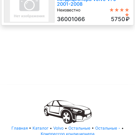
2001-2008
★★★★
Неизвестно
★
D5244T4 2.4 Дизель Турбо, 6-
36001066
5750
₽
ст.мех., Универсал, белый, 2007 г.в.
Главная
•
Каталог
•
Volvo
•
Остальные
•
Остальные -
•
Компрессор кондиционера