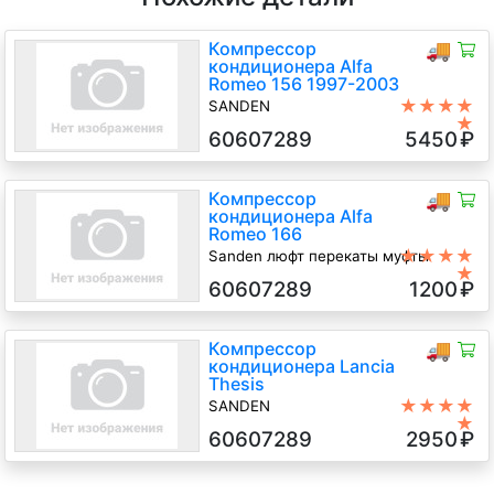
Компрессор
🚚
кондиционера Alfa
Romeo 156 1997-2003
★★★★
SANDEN
★
932 A.000 3.2 Бензин Инжектор,
60607289
5450
₽
КПП-робот, Универсал, синий, 2003
г.в.
Компрессор
🚚
кондиционера Alfa
Romeo 166
★★★★
Sanden люфт перекаты муфты
★
2.5 Бензин, АКПП, Седан, 2000 г.в.
60607289
1200
₽
Компрессор
🚚
кондиционера Lancia
Thesis
★★★★
SANDEN
★
3.0 Бензин, МКПП, Седан, 2005 г.в.
60607289
2950
₽