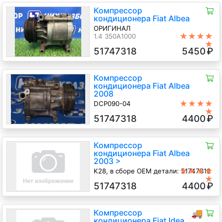
Компрессор
кондиционера Fiat Albea
ОРИГИНАЛ
★★★★
1.4 350A1000
★
51747318
5450
₽
Компрессор
кондиционера Fiat Albea
2008
★★★★
DCP090-04
★
1.4 (350A1000) 4594700
51747318
4400
₽
Компрессор
кондиционера Fiat Albea
2003 >
★★★★
K28, в сборе OEM детали: 51747318
★
Компрессор системы
51747318
4400
₽
кондиционирования Фиат Альбеа
M13 1.4 8V, Серый, 2008 г.в.
Компрессор
🚚
кондиционера Fiat Idea