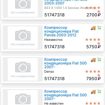
2003-2007
★★★★
843 A 1.000 1.4 Бензин Инжектор,
★
КПП-робот, Минивэн, золотистый,
51747318
2700
₽
2004 г.в.
Компрессор
🚚
кондиционера Fiat
Panda 2003-2012
★★★★
Неизвестно
★
188 A 4.000 1.2 Бензин Инжектор, 5-
51747318
5750
₽
ст.мех., Хэтчбэк 5 дв., черный, 2009
г.в.
Компрессор
🚚
кондиционера Fiat 500
2007-
★★★★
Denso
★
169 A 4.000 1.2 Бензин Инжектор, 5-
51747318
7950
₽
ст.мех., Хэтчбэк 3 дв., белый, 2008
г.в.
Компрессор
🚚
кондиционера Fiat 500
2007-
★★★★
Не известен